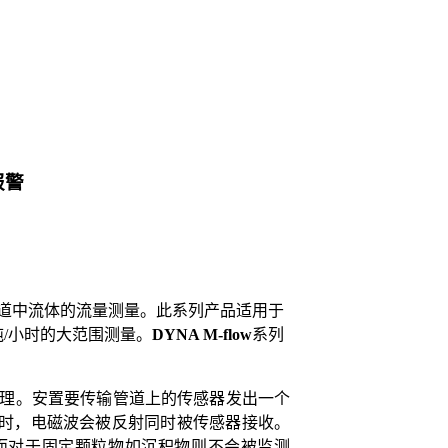
报警
道中流体的流量测量。此系列产品适用于
吨
/小时的大范围测量。
DYNA M-flow
系列
理。安置要传输管道上的传感器发出一个
时，电磁波会被反射同时被传感器接收。
而对于固定颗粒物如沉积物则不会被监测