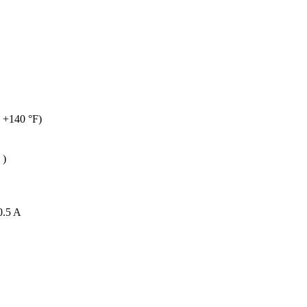
. +140 °F)
 )
.5 A